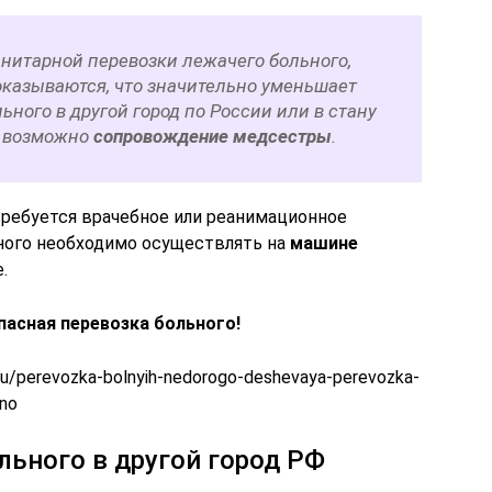
анитарной перевозки лежачего больного,
оказываются, что значительно уменьшает
ьного в другой город по России или в стану
, возможно
сопровождение медсестры
.
требуется врачебное или реанимационное
ного необходимо осуществлять на
машине
.
пасная перевозка больного!
.ru/perevozka-bolnyih-nedorogo-deshevaya-perevozka-
tno
льного в другой город РФ