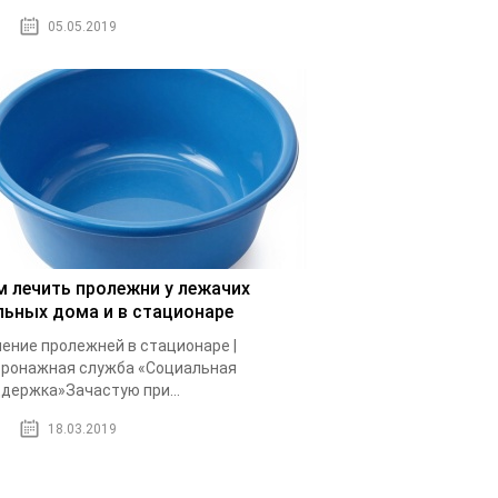
05.05.2019
м лечить пролежни у лежачих
льных дома и в стационаре
ение пролежней в стационаре |
ронажная служба «Социальная
держка»Зачастую при...
18.03.2019