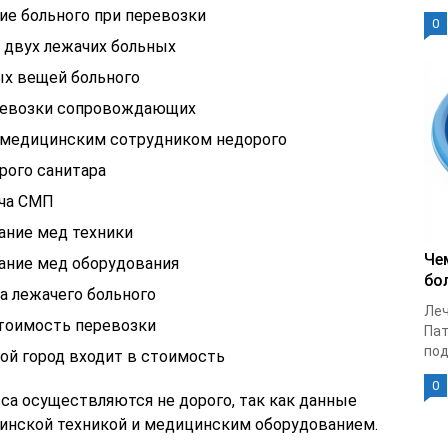
е больного при перевозки
0
 двух лежачих больных
ых вещей больного
ревозки сопровождающих
 медицинским сотрудником недорого
орого санитара
ача СМП
ание мед техники
Че
вание мед оборудования
бо
а лежачего больного
Леч
стоимость перевозки
Пат
под
ой город входит в стоимость
0
са осуществляются не дорого, так как данные
инской техникой и медицинским оборудованием.