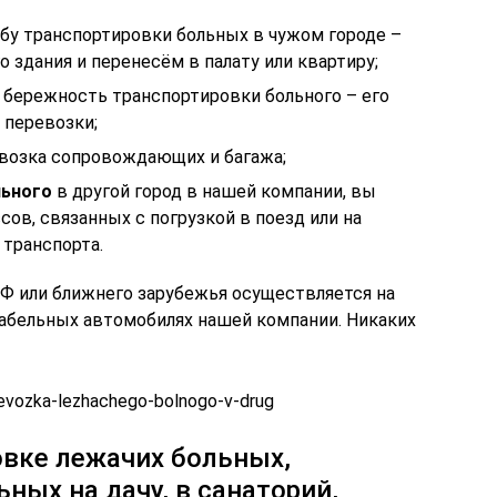
жбу транспортировки больных в чужом городе –
 здания и перенесём в палату или квартиру;
 бережность транспортировки больного – его
 перевозки;
евозка сопровождающих и багажа;
льного
в другой город в нашей компании, вы
сов, связанных с погрузкой в поезд или на
 транспорта.
РФ или ближнего зарубежья осуществляется на
абельных автомобилях нашей компании. Никаких
revozka-lezhachego-bolnogo-v-drug
овке лежачих больных,
ных на дачу, в санаторий,