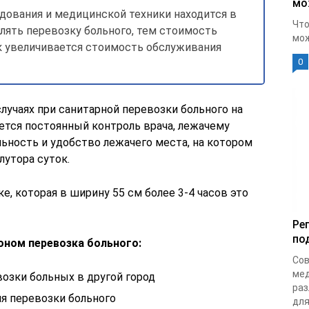
мо
ования и медицинской техники находится в
Что
лять перевозку больного, тем стоимость
мож
ак увеличивается стоимость обслуживания
0
лучаях при санитарной перевозки больного на
уется постоянный контроль врача, лежачему
ьность и удобство лежачего места, на котором
лутора суток.
е, которая в ширину 55 см более 3-4 часов это
Ре
по
оном перевозка больного:
Сов
мед
озки больных в другой город
раз
я перевозки больного
для