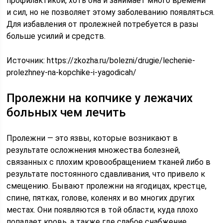
профилактикой, хоть она и занимает много времени
и сил, но не позволяет этому заболеванию появляться.
Для избавления от пролежней потребуется в разы
больше усилий и средств.
Источник:
https://zkozha.ru/bolezni/drugie/lechenie-
prolezhney-na-kopchike-i-yagodicah/
Пролежни на копчике у лежачих
больных чем лечить
Пролежни — это язвы, которые возникают в
результате осложнения множества болезней,
связанных с плохим кровообращением тканей либо в
результате постоянного сдавливания, что привело к
смещению. Бывают пролежни на ягодицах, крестце,
спине, пятках, голове, коленях и во многих других
местах. Они появляются в той области, куда плохо
попадает кровь, а также где слабое снабжение