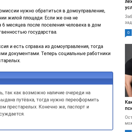
ле
ус
омиссии нужно обратиться в домоуправление,
Заб
ии жилой площади. Если же она не
зад
з 6 месяцев после поселения человека в дом
твенностью государства.
0
ия и есть справка из домоуправления, тогда
ыми документами. Теперь социальные работники
старелых.
, так как возможно наличие очереди на
 выдана путёвка, тогда нужно переоформить
Ка
дом престарелых. Конечно же, паспорт и
пс
суждается.
Ост
мож