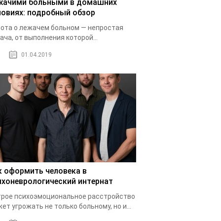
жачими больными в домашних
ловиях: подробный обзор
ота о лежачем больном — непростая
ача, от выполнения которой...
01.04.2019
к оформить человека в
ихоневрологический интернат
рое психоэмоциональное расстройство
ет угрожать не только больному, но и...