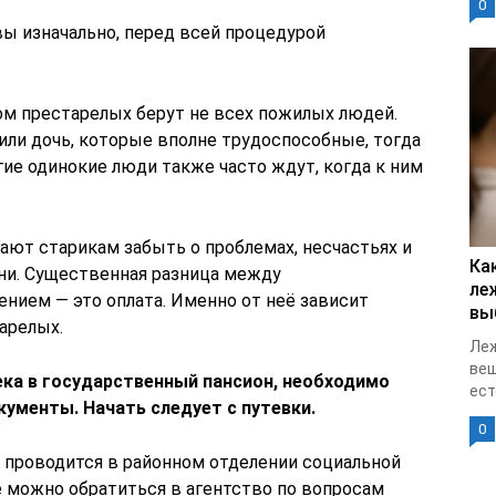
0
ы изначально, перед всей процедурой
ом престарелых берут не всех пожилых людей.
 или дочь, которые вполне трудоспособные, тогда
гие одинокие люди также часто ждут, когда к ним
ают старикам забыть о проблемах, несчастьях и
Ка
ни. Существенная разница между
ле
нием — это оплата. Именно от неё зависит
вы
арелых.
Леж
вещ
ка в государственный пансион, необходимо
ест
ументы. Начать следует с путевки.
0
 проводится в районном отделении социальной
 можно обратиться в агентство по вопросам