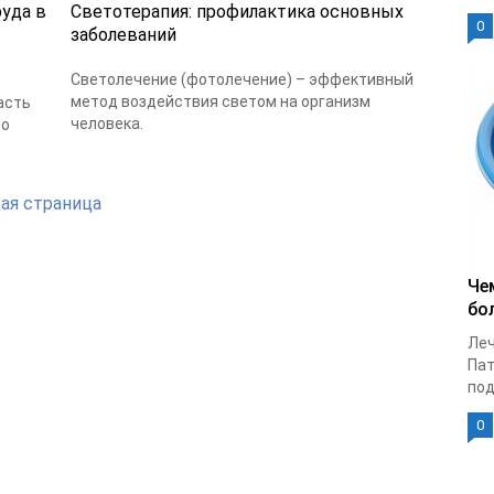
руда в
Светотерапия: профилактика основных
0
заболеваний
Светолечение (фотолечение) – эффективный
метод воздействия светом на организм
асть
человека.
со
ая страница
Че
бо
Леч
Пат
под
0