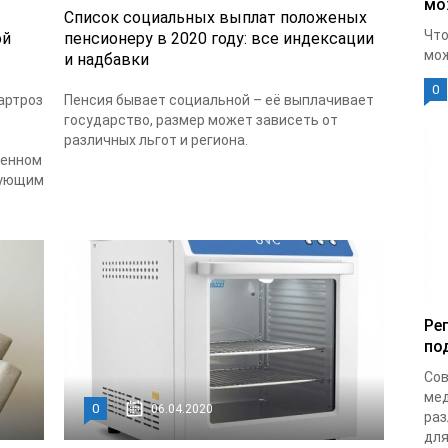
мо
Список социальных выплат положеных
Что
ой
пенсионеру в 2020 году: все индексации
мож
и надбавки
0
артроз
Пенсия бывает социальной – её выплачивает
государство, размер может зависеть от
различных льгот и региона.
ренном
рующим
Ре
по
Сов
мед
0
06.04.2020
раз
для