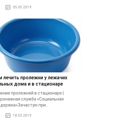
05.05.2019
м лечить пролежни у лежачих
льных дома и в стационаре
ение пролежней в стационаре |
ронажная служба «Социальная
держка»Зачастую при...
18.03.2019